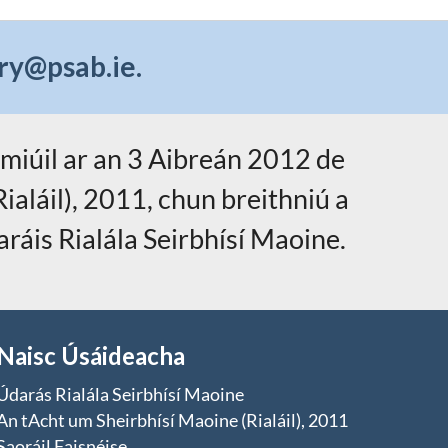
ry@psab.ie
.
iúil ar an 3 Aibreán 2012 de
ialáil), 2011, chun breithniú a
ráis Rialála Seirbhísí Maoine.
Naisc Úsáideacha
Údarás Rialála Seirbhísí Maoine
An tAcht um Sheirbhísí Maoine (Rialáil), 2011
Saoráil Faisnéise