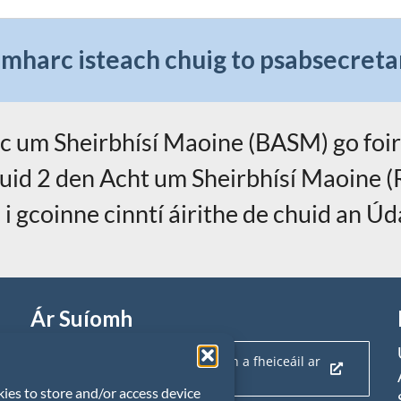
omharc isteach chuig to
psabsecreta
 um Sheirbhísí Maoine (BASM) go foirm
uid 2 den Acht um Sheirbhísí Maoine (R
gcoinne cinntí áirithe de chuid an Úda
Ár Suíomh
Cliceáil anseo chun ár suíomh a fheiceáil ar
léarscáil
kies to store and/or access device