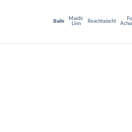
Maidir
F
Baile
Reachtaíocht
Linn
Acho
Fáilte chuig an
Bord Achomhairc 
Sheirbhísí Maoine