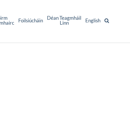
oirm
Déan Teagmháil
Foilsiúcháin
English
mhairc
Linn
um