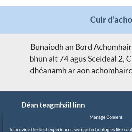
Cuir d’ach
Bunaíodh an Bord Achomhairc
bhun alt 74 agus Sceideal 2, C
dhéanamh ar aon achomhairc i 
Déan teagmháil linn
An Bord Achomhairc um Sheirbhísí Maoine
Manage Consent
(BASM)
Rúnaí
To provide the best experiences, we use technologies like coo